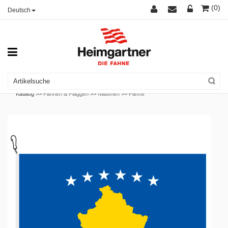
(0)
Deutsch
Katalog >>
Fahnen & Flaggen
>>
Nationen
>>
Fahne