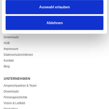
Zürcherstrasse 37
Auswahl erlauben
9500 Wil
+41 71 914 84 84
info@heimgartner.com
Ablehnen
LINKS
Downloads
AGB
Impressum
Datenschutzrichtlinien
Kontakt
Blog
UNTERNEHMEN
Ansprechpartner & Team
Downloads
Firmengeschichte
Vision & Leitbild