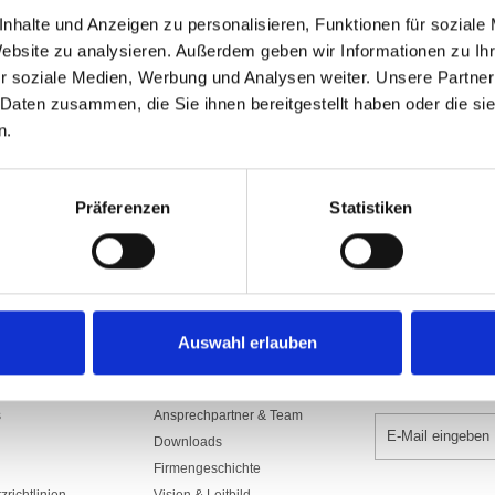
Art.Nr: A000982
nhalte und Anzeigen zu personalisieren, Funktionen für soziale
1300.SDS100CUB
Website zu analysieren. Außerdem geben wir Informationen zu I
Aus Polyesterstoff 160/165 gr./m2​, sc
r soziale Medien, Werbung und Analysen weiter. Unsere Partner
mit Gurte, Seil und rostfreien Karabi
Seilführung, Rückseite Spiegelbild.
 Daten zusammen, die Sie ihnen bereitgestellt haben oder die s
n.
In den War
Präferenzen
Statistiken
Auswahl erlauben
UNTERNEHMEN
NEWSLETTER 
s
Ansprechpartner & Team
Downloads
Firmengeschichte