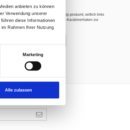
 Medien anbieten zu können
hrer Verwendung unserer
hwer entflammbar nach DIN 4102 B1, 3-seitig gesäumt, seitlich links
 führen diese Informationen
nerhaken (INOX), dazwischen weisse Plastik-Karabinerhaken zur
ie im Rahmen Ihrer Nutzung
enkorb
Marketing
Alle zulassen
ANMELDEN