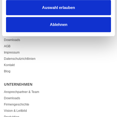
Zürcherstrasse 37
Auswahl erlauben
9500 Wil
+41 71 914 84 84
info@heimgartner.com
Ablehnen
LINKS
Downloads
AGB
Impressum
Datenschutzrichtlinien
Kontakt
Blog
UNTERNEHMEN
Ansprechpartner & Team
Downloads
Firmengeschichte
Vision & Leitbild