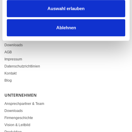
Zürcherstrasse 37
Auswahl erlauben
9500 Wil
+41 71 914 84 84
info@heimgartner.com
Ablehnen
LINKS
Downloads
AGB
Impressum
Datenschutzrichtlinien
Kontakt
Blog
UNTERNEHMEN
Ansprechpartner & Team
Downloads
Firmengeschichte
Vision & Leitbild