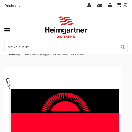
(0)
Deutsch
Katalog >>
Fahnen & Flaggen
>>
Nationen
>>
Fahne