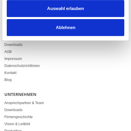
Zürcherstrasse 37
Auswahl erlauben
9500 Wil
+41 71 914 84 84
info@heimgartner.com
Ablehnen
LINKS
Downloads
AGB
Impressum
Datenschutzrichtlinien
Kontakt
Blog
UNTERNEHMEN
Ansprechpartner & Team
Downloads
Firmengeschichte
Vision & Leitbild