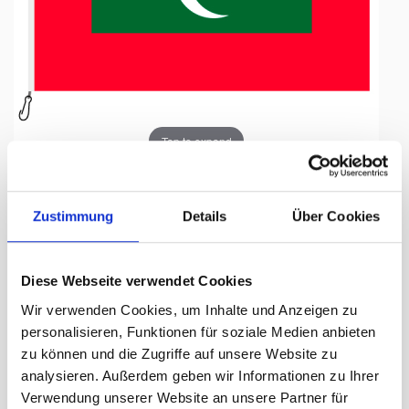
Tap to expand
Zustimmung
Details
Über Cookies
Fahne, Nation bedruckt,
Diese Webseite verwendet Cookies
Malediven, 150 x 225 cm
Wir verwenden Cookies, um Inhalte und Anzeigen zu
personalisieren, Funktionen für soziale Medien anbieten
Lieferzeit Tage:
ca. 5-7 Arbeitstage
zu können und die Zugriffe auf unsere Website zu
analysieren. Außerdem geben wir Informationen zu Ihrer
190.90 CHF
Verwendung unserer Website an unsere Partner für