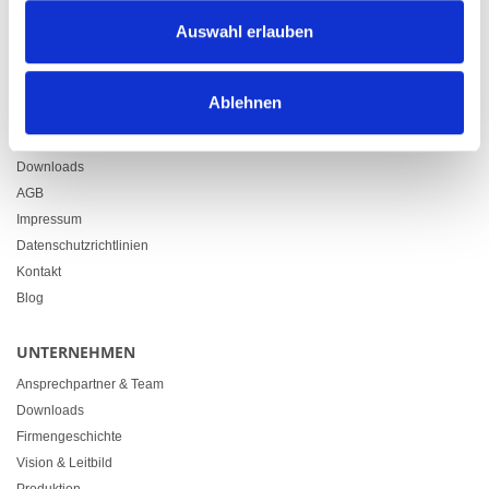
Zürcherstrasse 37
Auswahl erlauben
9500 Wil
+41 71 914 84 84
info@heimgartner.com
Ablehnen
LINKS
Downloads
AGB
Impressum
Datenschutzrichtlinien
Kontakt
Blog
UNTERNEHMEN
Ansprechpartner & Team
Downloads
Firmengeschichte
Vision & Leitbild