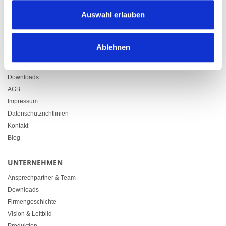
Zürcherstrasse 37
Auswahl erlauben
9500 Wil
+41 71 914 84 84
info@heimgartner.com
Ablehnen
LINKS
Downloads
AGB
Impressum
Datenschutzrichtlinien
Kontakt
Blog
UNTERNEHMEN
Ansprechpartner & Team
Downloads
Firmengeschichte
Vision & Leitbild