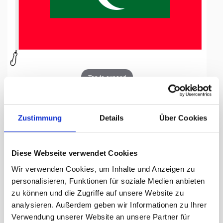
Tap to expand
Zustimmung
Details
Über Cookies
Fahne, Nation bedruckt,
Diese Webseite verwendet Cookies
Malediven, 200 x 300 cm
Wir verwenden Cookies, um Inhalte und Anzeigen zu
personalisieren, Funktionen für soziale Medien anbieten
Lieferzeit Tage:
ca. 5-7 Arbeitstage
zu können und die Zugriffe auf unsere Website zu
analysieren. Außerdem geben wir Informationen zu Ihrer
318.00 CHF
Verwendung unserer Website an unsere Partner für