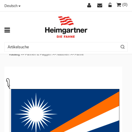
(0)
Deutsch
Katalog >>
Fahnen & Flaggen
>>
Nationen
>>
Fahne