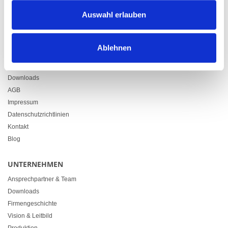
Zürcherstrasse 37
Auswahl erlauben
9500 Wil
+41 71 914 84 84
info@heimgartner.com
Ablehnen
LINKS
Downloads
AGB
Impressum
Datenschutzrichtlinien
Kontakt
Blog
UNTERNEHMEN
Ansprechpartner & Team
Downloads
Firmengeschichte
Vision & Leitbild