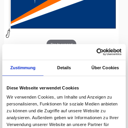
Tap to expand
Zustimmung
Details
Über Cookies
Fahne, Nation bedruckt,
Diese Webseite verwendet Cookies
Marshallinseln, 150 x 225 cm
Wir verwenden Cookies, um Inhalte und Anzeigen zu
personalisieren, Funktionen für soziale Medien anbieten
Lieferzeit Tage:
ca. 5-7 Arbeitstage
zu können und die Zugriffe auf unsere Website zu
analysieren. Außerdem geben wir Informationen zu Ihrer
190.90 CHF
Verwendung unserer Website an unsere Partner für