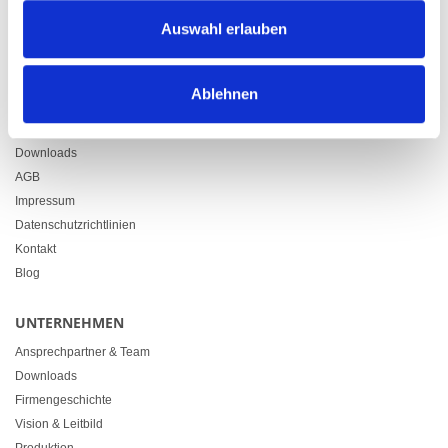
Zürcherstrasse 37
Auswahl erlauben
9500 Wil
+41 71 914 84 84
info@heimgartner.com
Ablehnen
LINKS
Downloads
AGB
Impressum
Datenschutzrichtlinien
Kontakt
Blog
UNTERNEHMEN
Ansprechpartner & Team
Downloads
Firmengeschichte
Vision & Leitbild