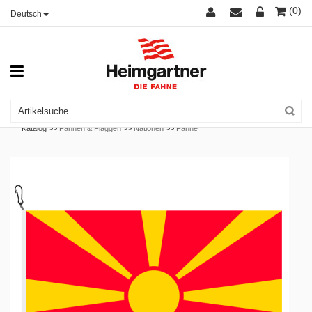
(0)
Deutsch
Katalog >>
Fahnen & Flaggen
>>
Nationen
>>
Fahne