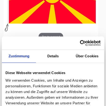
Tap to expand
Zustimmung
Details
Über Cookies
Fahne, Nation bedruckt,
Diese Webseite verwendet Cookies
Nordmazedonien, 200 x 300 cm
Wir verwenden Cookies, um Inhalte und Anzeigen zu
personalisieren, Funktionen für soziale Medien anbieten
Lieferzeit Tage:
ca. 5-7 Arbeitstage
zu können und die Zugriffe auf unsere Website zu
analysieren. Außerdem geben wir Informationen zu Ihrer
318.00 CHF
Verwendung unserer Website an unsere Partner für