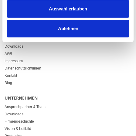
Zürcherstrasse 37
Auswahl erlauben
9500 Wil
+41 71 914 84 84
info@heimgartner.com
Ablehnen
LINKS
Downloads
AGB
Impressum
Datenschutzrichtlinien
Kontakt
Blog
UNTERNEHMEN
Ansprechpartner & Team
Downloads
Firmengeschichte
Vision & Leitbild