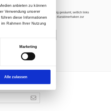
 Medien anbieten zu können
hrer Verwendung unserer
hwer entflammbar nach DIN 4102 B1, 3-seitig gesäumt, seitlich links
 führen diese Informationen
nerhaken (INOX), dazwischen weisse Plastik-Karabinerhaken zur
ie im Rahmen Ihrer Nutzung
enkorb
Marketing
Alle zulassen
ANMELDEN