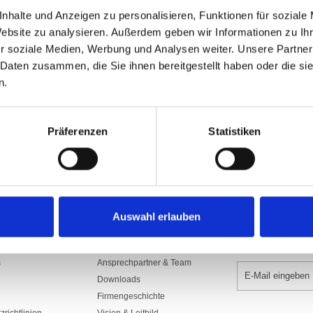
Art.Nr: A001135
nhalte und Anzeigen zu personalisieren, Funktionen für soziale
1300.SDS150PRK
Website zu analysieren. Außerdem geben wir Informationen zu I
Aus Polyesterstoff 160/165 gr./m2​, sc
r soziale Medien, Werbung und Analysen weiter. Unsere Partner
mit Gurte, Seil und rostfreien Karabi
Seilführung, Rückseite Spiegelbild.
 Daten zusammen, die Sie ihnen bereitgestellt haben oder die s
n.
In den War
Präferenzen
Statistiken
Auswahl erlauben
UNTERNEHMEN
NEWSLETTER 
s
Ansprechpartner & Team
Downloads
Firmengeschichte