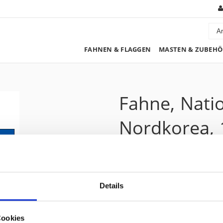
FAHNEN & FLAGGEN
MASTEN & ZUBEHÖ
Fahne, Nati
Nordkorea, 
190.90 CHF
Details
Preis zzgl. 8.1% MwSt.:
206.35 CHF
Kurzbeschreibung
Cookies