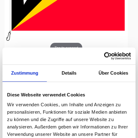
Tap to expand
Zustimmung
Details
Über Cookies
Fahne, Nation bedruckt,
Diese Webseite verwendet Cookies
Osttimor, 100 x 150 cm
Wir verwenden Cookies, um Inhalte und Anzeigen zu
personalisieren, Funktionen für soziale Medien anbieten
Lieferzeit Tage:
ca. 5-7 Arbeitstage
zu können und die Zugriffe auf unsere Website zu
analysieren. Außerdem geben wir Informationen zu Ihrer
97.50 CHF
Verwendung unserer Website an unsere Partner für