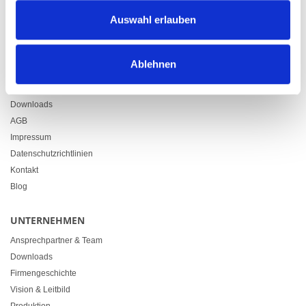
Zürcherstrasse 37
Auswahl erlauben
9500 Wil
+41 71 914 84 84
info@heimgartner.com
Ablehnen
LINKS
Downloads
AGB
Impressum
Datenschutzrichtlinien
Kontakt
Blog
UNTERNEHMEN
Ansprechpartner & Team
Downloads
Firmengeschichte
Vision & Leitbild