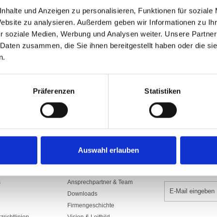
Art.Nr: A001156
nhalte und Anzeigen zu personalisieren, Funktionen für soziale
1300.SDS200PAK
Website zu analysieren. Außerdem geben wir Informationen zu I
Aus Polyesterstoff 160/165 gr./m2​, sc
r soziale Medien, Werbung und Analysen weiter. Unsere Partner
mit Gurte, Seil und rostfreien Karabi
Seilführung, Rückseite Spiegelbild.
 Daten zusammen, die Sie ihnen bereitgestellt haben oder die s
n.
In den War
Präferenzen
Statistiken
Auswahl erlauben
UNTERNEHMEN
NEWSLETTER 
s
Ansprechpartner & Team
Downloads
Firmengeschichte