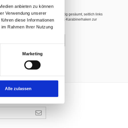
 Medien anbieten zu können
hrer Verwendung unserer
hwer entflammbar nach DIN 4102 B1, 3-seitig gesäumt, seitlich links
 führen diese Informationen
nerhaken (INOX), dazwischen weisse Plastik-Karabinerhaken zur
ie im Rahmen Ihrer Nutzung
enkorb
Marketing
Alle zulassen
ANMELDEN