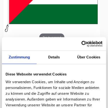
Tap to expand
Zustimmung
Details
Über Cookies
Fahne, Nation bedruckt,
Diese Webseite verwendet Cookies
Palästina, 100 x 150 cm
Wir verwenden Cookies, um Inhalte und Anzeigen zu
personalisieren, Funktionen für soziale Medien anbieten
Lieferzeit Tage:
ca. 5-7 Arbeitstage
zu können und die Zugriffe auf unsere Website zu
analysieren. Außerdem geben wir Informationen zu Ihrer
97.50 CHF
Verwendung unserer Website an unsere Partner für