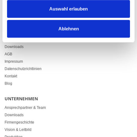
Zürcherstrasse 37
Auswahl erlauben
9500 Wil
+41 71 914 84 84
info@heimgartner.com
Ablehnen
LINKS
Downloads
AGB
Impressum
Datenschutzrichtlinien
Kontakt
Blog
UNTERNEHMEN
Ansprechpartner & Team
Downloads
Firmengeschichte
Vision & Leitbild