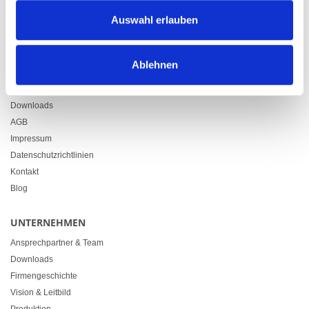
Zürcherstrasse 37
Auswahl erlauben
9500 Wil
+41 71 914 84 84
info@heimgartner.com
Ablehnen
LINKS
Downloads
AGB
Impressum
Datenschutzrichtlinien
Kontakt
Blog
UNTERNEHMEN
Ansprechpartner & Team
Downloads
Firmengeschichte
Vision & Leitbild