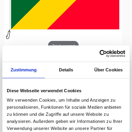
Tap to expand
Zustimmung
Details
Über Cookies
Fahne, Nation bedruckt,
Diese Webseite verwendet Cookies
Republik Kongo, 100 x 150 cm
Wir verwenden Cookies, um Inhalte und Anzeigen zu
personalisieren, Funktionen für soziale Medien anbieten
Lieferzeit Tage:
ca. 5-7 Arbeitstage
zu können und die Zugriffe auf unsere Website zu
analysieren. Außerdem geben wir Informationen zu Ihrer
97.50 CHF
Verwendung unserer Website an unsere Partner für