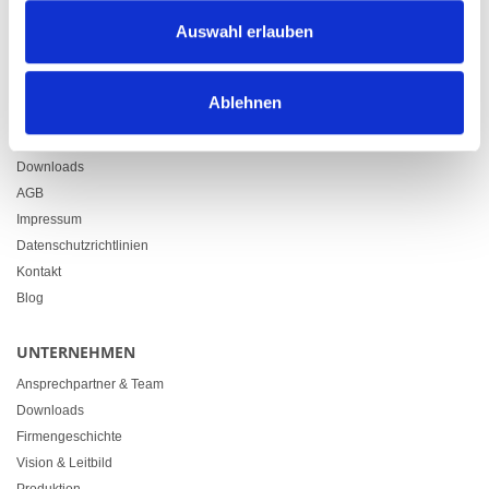
Zürcherstrasse 37
Auswahl erlauben
9500 Wil
+41 71 914 84 84
info@heimgartner.com
Ablehnen
LINKS
Downloads
AGB
Impressum
Datenschutzrichtlinien
Kontakt
Blog
UNTERNEHMEN
Ansprechpartner & Team
Downloads
Firmengeschichte
Vision & Leitbild