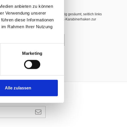
 Medien anbieten zu können
hrer Verwendung unserer
hwer entflammbar nach DIN 4102 B1, 3-seitig gesäumt, seitlich links
 führen diese Informationen
nerhaken (INOX), dazwischen weisse Plastik-Karabinerhaken zur
ie im Rahmen Ihrer Nutzung
enkorb
Marketing
Alle zulassen
ANMELDEN