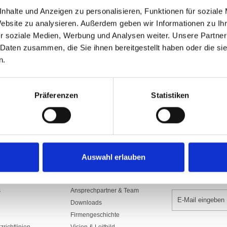
Art.Nr: A001195
nhalte und Anzeigen zu personalisieren, Funktionen für soziale
1300.SDS150RWA
Website zu analysieren. Außerdem geben wir Informationen zu I
Aus Polyesterstoff 160/165 gr./m2​, sc
r soziale Medien, Werbung und Analysen weiter. Unsere Partner
mit Gurte, Seil und rostfreien Karabi
Seilführung, Rückseite Spiegelbild.
 Daten zusammen, die Sie ihnen bereitgestellt haben oder die s
n.
In den War
Präferenzen
Statistiken
Auswahl erlauben
UNTERNEHMEN
NEWSLETTER 
s
Ansprechpartner & Team
Downloads
Firmengeschichte