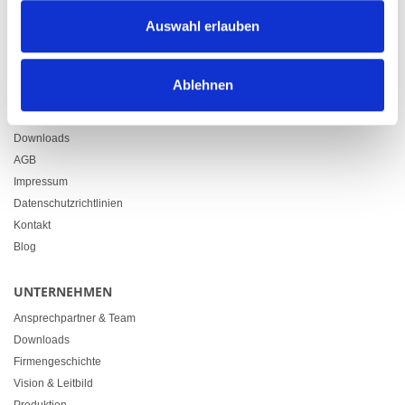
Zürcherstrasse 37
Auswahl erlauben
9500 Wil
+41 71 914 84 84
info@heimgartner.com
Ablehnen
LINKS
Downloads
AGB
Impressum
Datenschutzrichtlinien
Kontakt
Blog
UNTERNEHMEN
Ansprechpartner & Team
Downloads
Firmengeschichte
Vision & Leitbild