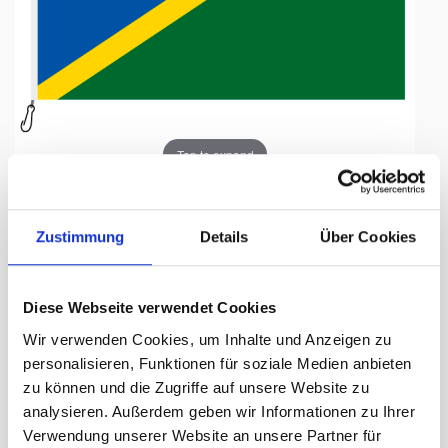
Tap to expand
Zustimmung
Details
Über Cookies
Fahne, Nation bedruckt,
Diese Webseite verwendet Cookies
Salomonen, 200 x 300 cm
Wir verwenden Cookies, um Inhalte und Anzeigen zu
personalisieren, Funktionen für soziale Medien anbieten
Lieferzeit Tage:
ca. 5-7 Arbeitstage
zu können und die Zugriffe auf unsere Website zu
analysieren. Außerdem geben wir Informationen zu Ihrer
318.00 CHF
Verwendung unserer Website an unsere Partner für