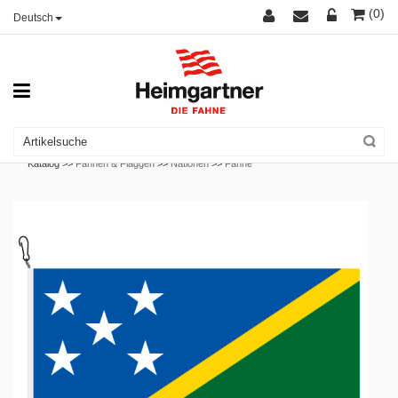
(0)
Deutsch
Katalog >>
Fahnen & Flaggen
>>
Nationen
>>
Fahne