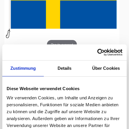
Tap to expand
Zustimmung
Details
Über Cookies
Fahne, Nation bedruckt,
Diese Webseite verwendet Cookies
Schweden, 150 x 225 cm
Wir verwenden Cookies, um Inhalte und Anzeigen zu
personalisieren, Funktionen für soziale Medien anbieten
Lieferzeit Tage:
ca. 5-7 Arbeitstage
zu können und die Zugriffe auf unsere Website zu
analysieren. Außerdem geben wir Informationen zu Ihrer
190.90 CHF
Verwendung unserer Website an unsere Partner für