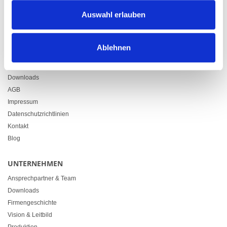
Zürcherstrasse 37
Auswahl erlauben
9500 Wil
+41 71 914 84 84
info@heimgartner.com
Ablehnen
LINKS
Downloads
AGB
Impressum
Datenschutzrichtlinien
Kontakt
Blog
UNTERNEHMEN
Ansprechpartner & Team
Downloads
Firmengeschichte
Vision & Leitbild