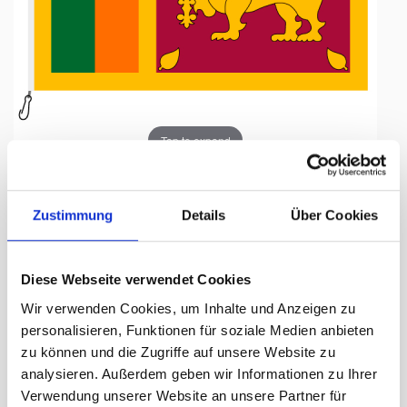
Tap to expand
Zustimmung
Details
Über Cookies
Fahne, Nation bedruckt,
Diese Webseite verwendet Cookies
Sri Lanka, 200 x 300 cm
Wir verwenden Cookies, um Inhalte und Anzeigen zu
personalisieren, Funktionen für soziale Medien anbieten
Lieferzeit Tage:
ca. 5-7 Arbeitstage
zu können und die Zugriffe auf unsere Website zu
analysieren. Außerdem geben wir Informationen zu Ihrer
318.00 CHF
Verwendung unserer Website an unsere Partner für