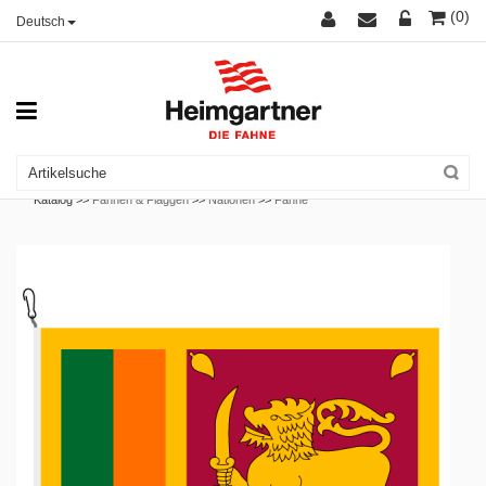
(0)
Deutsch
Katalog >>
Fahnen & Flaggen
>>
Nationen
>>
Fahne