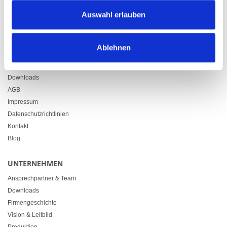
Zürcherstrasse 37
Auswahl erlauben
9500 Wil
+41 71 914 84 84
info@heimgartner.com
Ablehnen
LINKS
Downloads
AGB
Impressum
Datenschutzrichtlinien
Kontakt
Blog
UNTERNEHMEN
Ansprechpartner & Team
Downloads
Firmengeschichte
Vision & Leitbild