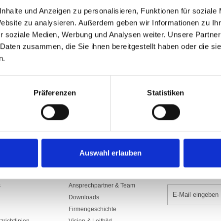
Art.Nr: A001307
nhalte und Anzeigen zu personalisieren, Funktionen für soziale
1300.SDS150SSD
Website zu analysieren. Außerdem geben wir Informationen zu I
Aus Polyesterstoff 160/165 gr./m2​, sc
r soziale Medien, Werbung und Analysen weiter. Unsere Partner
mit Gurte, Seil und rostfreien Karabi
Seilführung, Rückseite Spiegelbild.
 Daten zusammen, die Sie ihnen bereitgestellt haben oder die s
n.
In den War
Präferenzen
Statistiken
Auswahl erlauben
UNTERNEHMEN
NEWSLETTER 
s
Ansprechpartner & Team
Downloads
Firmengeschichte