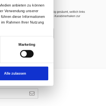
 Medien anbieten zu können
hrer Verwendung unserer
hwer entflammbar nach DIN 4102 B1, 3-seitig gesäumt, seitlich links
 führen diese Informationen
nerhaken (INOX), dazwischen weisse Plastik-Karabinerhaken zur
ie im Rahmen Ihrer Nutzung
enkorb
Marketing
Alle zulassen
ANMELDEN