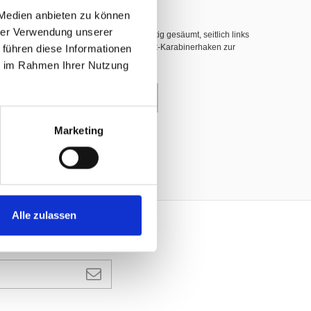
 Medien anbieten zu können
hrer Verwendung unserer
hwer entflammbar nach DIN 4102 B1, 3-seitig gesäumt, seitlich links
 führen diese Informationen
nerhaken (INOX), dazwischen weisse Plastik-Karabinerhaken zur
ie im Rahmen Ihrer Nutzung
enkorb
Marketing
Alle zulassen
ANMELDEN