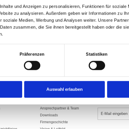
Art.Nr: A001310
nhalte und Anzeigen zu personalisieren, Funktionen für soziale
1300.SDS100SUR
Website zu analysieren. Außerdem geben wir Informationen zu I
Aus Polyesterstoff 160/165 gr./m2​, sc
r soziale Medien, Werbung und Analysen weiter. Unsere Partner
mit Gurte, Seil und rostfreien Karabi
Seilführung, Rückseite Spiegelbild.
 Daten zusammen, die Sie ihnen bereitgestellt haben oder die s
n.
In den War
Präferenzen
Statistiken
Auswahl erlauben
UNTERNEHMEN
NEWSLETTER 
s
Ansprechpartner & Team
Downloads
Firmengeschichte