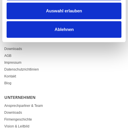
Zürcherstrasse 37
Auswahl erlauben
9500 Wil
+41 71 914 84 84
info@heimgartner.com
Ablehnen
LINKS
Downloads
AGB
Impressum
Datenschutzrichtlinien
Kontakt
Blog
UNTERNEHMEN
Ansprechpartner & Team
Downloads
Firmengeschichte
Vision & Leitbild