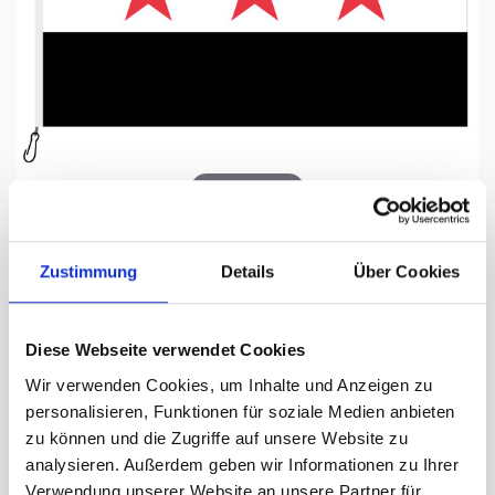
Tap to expand
Zustimmung
Details
Über Cookies
Fahne, Nation bedruckt,
Diese Webseite verwendet Cookies
Syrien, 200 x 300 cm
Wir verwenden Cookies, um Inhalte und Anzeigen zu
personalisieren, Funktionen für soziale Medien anbieten
Lieferzeit Tage:
ca. 5-7 Arbeitstage
zu können und die Zugriffe auf unsere Website zu
analysieren. Außerdem geben wir Informationen zu Ihrer
318.00 CHF
Verwendung unserer Website an unsere Partner für