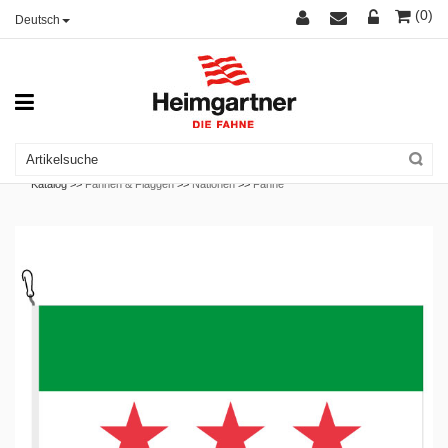
(0)
Deutsch
Katalog >>
Fahnen & Flaggen
>>
Nationen
>>
Fahne