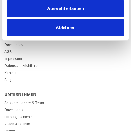
Zürcherstrasse 37
Auswahl erlauben
9500 Wil
+41 71 914 84 84
info@heimgartner.com
Ablehnen
LINKS
Downloads
AGB
Impressum
Datenschutzrichtlinien
Kontakt
Blog
UNTERNEHMEN
Ansprechpartner & Team
Downloads
Firmengeschichte
Vision & Leitbild