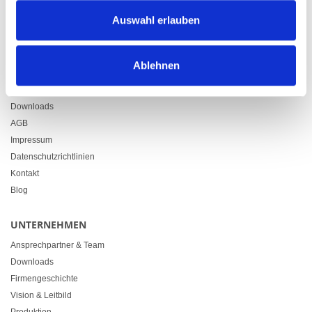
Zürcherstrasse 37
Auswahl erlauben
9500 Wil
+41 71 914 84 84
info@heimgartner.com
Ablehnen
LINKS
Downloads
AGB
Impressum
Datenschutzrichtlinien
Kontakt
Blog
UNTERNEHMEN
Ansprechpartner & Team
Downloads
Firmengeschichte
Vision & Leitbild