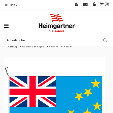
(0)
Deutsch
Katalog >>
Fahnen & Flaggen
>>
Nationen
>>
Fahne