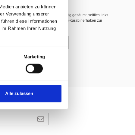
 Medien anbieten zu können
hrer Verwendung unserer
hwer entflammbar nach DIN 4102 B1, 3-seitig gesäumt, seitlich links
 führen diese Informationen
nerhaken (INOX), dazwischen weisse Plastik-Karabinerhaken zur
ie im Rahmen Ihrer Nutzung
enkorb
Marketing
Alle zulassen
ANMELDEN