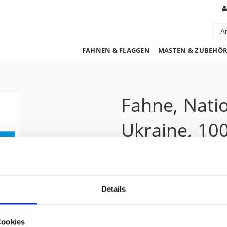
FAHNEN & FLAGGEN
MASTEN & ZUBEHÖ
Fahne, Nati
Ukraine, 10
97.50 CHF
Details
Preis zzgl. 8.1% MwSt.:
105.40 CHF
Kurzbeschreibung
Cookies