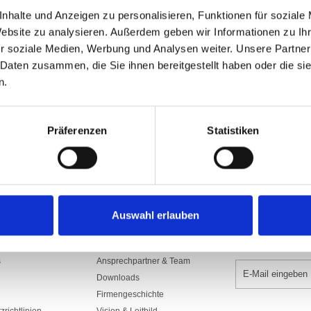
Art.Nr: A001378
nhalte und Anzeigen zu personalisieren, Funktionen für soziale
1300.SDS100UKR
Website zu analysieren. Außerdem geben wir Informationen zu I
Aus Polyesterstoff 160/165 gr./m2​, sc
r soziale Medien, Werbung und Analysen weiter. Unsere Partner
mit Gurte, Seil und rostfreien Karabi
Seilführung, Rückseite Spiegelbild.
 Daten zusammen, die Sie ihnen bereitgestellt haben oder die s
n.
In den War
Präferenzen
Statistiken
Auswahl erlauben
UNTERNEHMEN
NEWSLETTER 
s
Ansprechpartner & Team
Downloads
Firmengeschichte