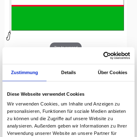
Tap to expand
Zustimmung
Details
Über Cookies
Fahne, Nation bedruckt,
Diese Webseite verwendet Cookies
Usbekistan, 70 x 100 cm
Wir verwenden Cookies, um Inhalte und Anzeigen zu
personalisieren, Funktionen für soziale Medien anbieten
Lieferzeit Tage:
ca. 5-7 Arbeitstage
zu können und die Zugriffe auf unsere Website zu
analysieren. Außerdem geben wir Informationen zu Ihrer
55.50 CHF
Verwendung unserer Website an unsere Partner für