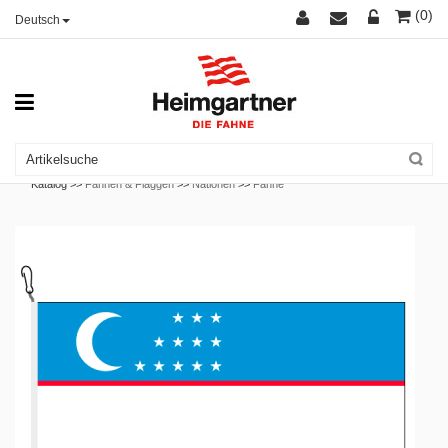
(0)
Deutsch
Katalog >>
Fahnen & Flaggen
>>
Nationen
>>
Fahne