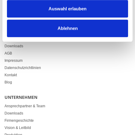
Zürcherstrasse 37
Auswahl erlauben
9500 Wil
+41 71 914 84 84
info@heimgartner.com
Ablehnen
LINKS
Downloads
AGB
Impressum
Datenschutzrichtlinien
Kontakt
Blog
UNTERNEHMEN
Ansprechpartner & Team
Downloads
Firmengeschichte
Vision & Leitbild