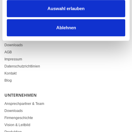
Zürcherstrasse 37
Auswahl erlauben
9500 Wil
+41 71 914 84 84
info@heimgartner.com
Ablehnen
LINKS
Downloads
AGB
Impressum
Datenschutzrichtlinien
Kontakt
Blog
UNTERNEHMEN
Ansprechpartner & Team
Downloads
Firmengeschichte
Vision & Leitbild