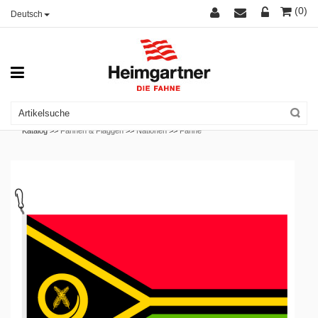
(0)
Deutsch
Katalog >>
Fahnen & Flaggen
>>
Nationen
>>
Fahne