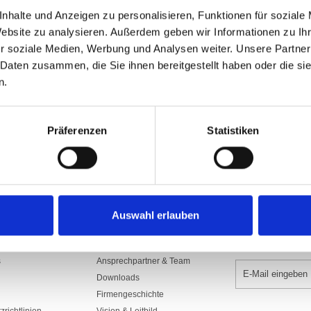
Art.Nr: A002801
nhalte und Anzeigen zu personalisieren, Funktionen für soziale
2430.10
Website zu analysieren. Außerdem geben wir Informationen zu I
aus Polyestergewebe 65 gr/m2, bedruck
r soziale Medien, Werbung und Analysen weiter. Unsere Partner
 Daten zusammen, die Sie ihnen bereitgestellt haben oder die s
In den War
n.
Präferenzen
Statistiken
Auswahl erlauben
UNTERNEHMEN
NEWSLETTER 
s
Ansprechpartner & Team
Downloads
Firmengeschichte