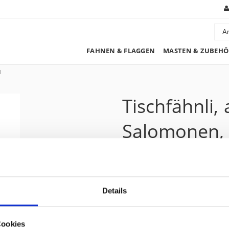
FAHNEN & FLAGGEN
MASTEN & ZUBEHÖ
l
Tischfähnli,
Salomonen, 
9.15 CHF
Details
Preis zzgl. 8.1% MwSt.:
9.90 CHF
Kurzbeschreibung
Cookies