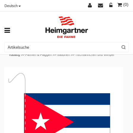
(0)
Deutsch
Katalog >>
Fahnen & Flaggen
>>
Nationen
>>
Tischfähnchen und Wimpel