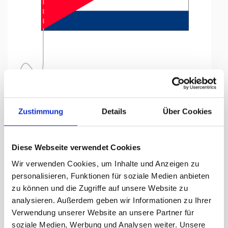
Tap to expand
Zustimmung
Details
Über Cookies
Tischfähnli, inkl.Kordel
Diese Webseite verwendet Cookies
Kuba, 15 x 22.5 cm
Wir verwenden Cookies, um Inhalte und Anzeigen zu
personalisieren, Funktionen für soziale Medien anbieten
Lieferzeit Tage:
ca. 5-7 Arbeitstage
zu können und die Zugriffe auf unsere Website zu
analysieren. Außerdem geben wir Informationen zu Ihrer
16.50 CHF
Verwendung unserer Website an unsere Partner für
soziale Medien, Werbung und Analysen weiter. Unsere