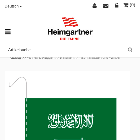
(0)
Deutsch
Katalog >>
Fahnen & Flaggen
>>
Nationen
>>
Tischfähnchen und Wimpel