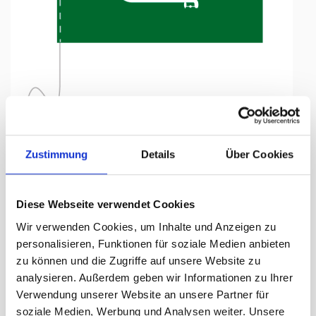
Tap to expand
Zustimmung
Details
Über Cookies
Tischfähnli, inkl.Kordel
Diese Webseite verwendet Cookies
Saudi Arabien, 10 x 15 cm
Wir verwenden Cookies, um Inhalte und Anzeigen zu
personalisieren, Funktionen für soziale Medien anbieten
Lieferzeit Tage:
ca. 5-7 Arbeitstage
zu können und die Zugriffe auf unsere Website zu
analysieren. Außerdem geben wir Informationen zu Ihrer
11.85 CHF
Verwendung unserer Website an unsere Partner für
soziale Medien, Werbung und Analysen weiter. Unsere