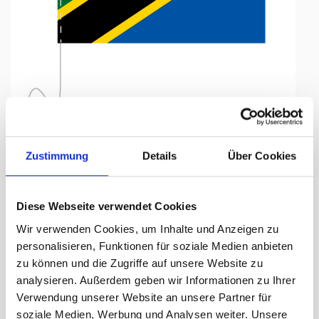
Tap to expand
Zustimmung
Details
Über Cookies
Tischfähnli, inkl.Kordel
Diese Webseite verwendet Cookies
Tansania, 15 x 22.5 cm
Wir verwenden Cookies, um Inhalte und Anzeigen zu
personalisieren, Funktionen für soziale Medien anbieten
Lieferzeit Tage:
ca. 5-7 Arbeitstage
zu können und die Zugriffe auf unsere Website zu
analysieren. Außerdem geben wir Informationen zu Ihrer
16.50 CHF
Verwendung unserer Website an unsere Partner für
soziale Medien, Werbung und Analysen weiter. Unsere