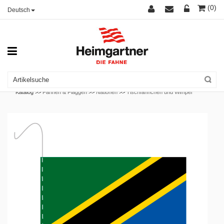
(0)
Deutsch
Katalog >>
Fahnen & Flaggen
>>
Nationen
>>
Tischfähnchen und Wimpel