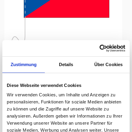
Tap to expand
Zustimmung
Details
Über Cookies
Tischfähnli, inkl.Kordel
Diese Webseite verwendet Cookies
Tschechien, 15 x 22.5 cm
Wir verwenden Cookies, um Inhalte und Anzeigen zu
personalisieren, Funktionen für soziale Medien anbieten
Lieferzeit Tage:
ca. 5-7 Arbeitstage
zu können und die Zugriffe auf unsere Website zu
analysieren. Außerdem geben wir Informationen zu Ihrer
16.50 CHF
Verwendung unserer Website an unsere Partner für
soziale Medien, Werbung und Analysen weiter. Unsere