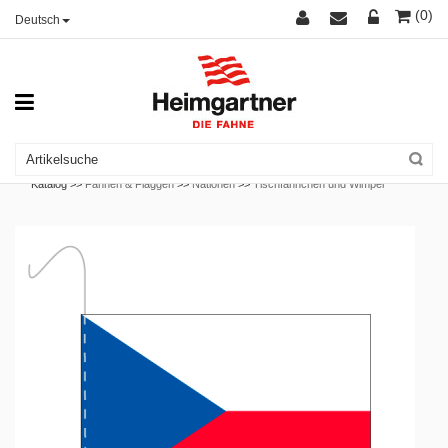
(0)
Deutsch
Katalog >>
Fahnen & Flaggen
>>
Nationen
>>
Tischfähnchen und Wimpel