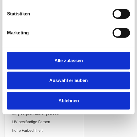
private Häuser, Balkone und Gärten
Sie sind ein
sichtbares Zeichen für
Statistiken
Verbundenheit mit der Schweiz und
ihren Traditionen
.
Marketing
Hochwertige
Materialien für
langlebige
Alle zulassen
Schweizerflaggen
Unsere
Schweizerflaggen
werden
aus strapazierfähigem Fahnenstoff
Auswahl erlauben
hergestellt und sind für den
langfristigen Einsatz im Freien
geeignet.
Ablehnen
Eigenschaften:
langlebiges Fahnengewebe
UV-beständige Farben
hohe Farbechtheit