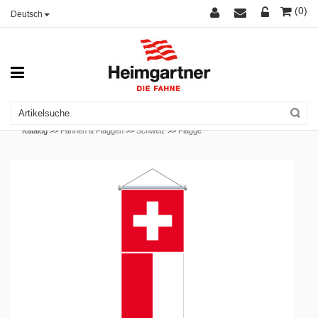
(0)
Deutsch
Katalog >>
Fahnen & Flaggen
>>
Schweiz
>>
Flagge