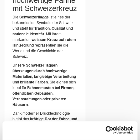
hochwertige Fahne
mit Schweizerkreuz
Die
Schweizerflagge
ist eines der
bekanntesten Symbole der Schweiz
und steht für
Tradition, Qualität und
nationale Identität
. Mit ihrem
markanten
weissen Kreuz auf rotem
Hintergrund
repräsentiert sie die
Werte und die Geschichte der
Schweiz.
Unsere
Schweizerflaggen
überzeugen durch hochwertige
Materialien, langlebige Verarbeitung
und brillante Farben
. Sie eignen sich
ideal für
Fahnenmasten bei Firmen,
öffentlichen Gebäuden,
Veranstaltungen oder privaten
Häusern
.
Dank moderner Drucktechnologie
bleibt das
kräftige Rot der Fahne und
das weisse Schweizerkreuz lange
farbintensiv und gut sichtbar
.