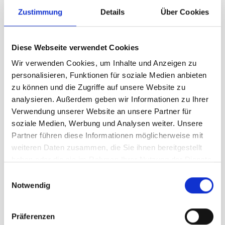
Zustimmung
Details
Über Cookies
Schweizerflagge für
Fahnenmasten und
Aussenbereich
Diese Webseite verwendet Cookies
Eine
Schweizerflagge für den
Wir verwenden Cookies, um Inhalte und Anzeigen zu
Aussenbereich
ist speziell dafür
entwickelt, auch bei wechselnden
personalisieren, Funktionen für soziale Medien anbieten
Wetterbedingungen ihre Form und
zu können und die Zugriffe auf unsere Website zu
Farbintensität zu behalten.
analysieren. Außerdem geben wir Informationen zu Ihrer
Hochwertige Materialien sorgen dafür,
dass die Fahne auch bei
Sonne, Wind
Verwendung unserer Website an unsere Partner für
und Regen
lange in bestem Zustand
soziale Medien, Werbung und Analysen weiter. Unsere
bleibt.
Partner führen diese Informationen möglicherweise mit
Unsere Schweizerflaggen sind ideal
weiteren Daten zusammen, die Sie ihnen bereitgestellt
für:
haben oder die sie im Rahmen Ihrer Nutzung der Dienste
Firmengebäude und
gesammelt haben.
Unternehmensstandorte
Einwilligungsauswahl
Notwendig
Hotels und Restaurants
öffentliche Gebäude und Institutionen
Veranstaltungen und Festtage
Präferenzen