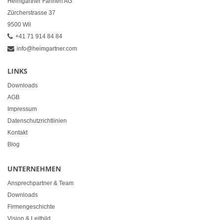
Heimgartner Fahnen AG
Zürcherstrasse 37
9500 Wil
+41 71 914 84 84
info@heimgartner.com
LINKS
Downloads
AGB
Impressum
Datenschutzrichtlinien
Kontakt
Blog
UNTERNEHMEN
Ansprechpartner & Team
Downloads
Firmengeschichte
Vision & Leitbild