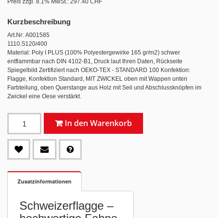
Preis zzgl. 8.1% MwSt.:
297.40 CHF
Kurzbeschreibung
Art.Nr: A001585
1110.S120/400
Material: Poly I PLUS (100% Polyestergewirke 165 gr/m2) schwer
entflammbar nach DIN 4102-B1, Druck laut Ihren Daten, Rückseite
Spiegelbild Zertifiziert nach OEKO-TEX - STANDARD 100 Konfektion:
Flagge, Konfektion Standard, MIT ZWICKEL oben mit Wappen unten
Farbteilung, oben Querstange aus Holz mit Seil und Abschlussknöpfen im
Zwickel eine Oese verstärkt.
In den Warenkorb
Zusatzinformationen
Schweizerflagge –