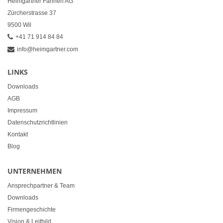
Heimgartner Fahnen AG
Zürcherstrasse 37
9500 Wil
+41 71 914 84 84
info@heimgartner.com
LINKS
Downloads
AGB
Impressum
Datenschutzrichtlinien
Kontakt
Blog
UNTERNEHMEN
Ansprechpartner & Team
Downloads
Firmengeschichte
Vision & Leitbild