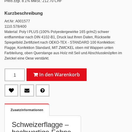
Preis zzgl. 8.1% MwSt.:
212.70 CHF
Kurzbeschreibung
Art.Nr: A001577
1110.S78/400
Material: Poly I PLUS (100% Polyestergewirke 165 gr/m2) schwer
entflammbar nach DIN 4102-B1, Druck laut Ihren Daten, Rückseite
Spiegelbild Zertifiziert nach OEKO-TEX - STANDARD 100 Konfektion:
Flagge, Konfektion Standard, MIT ZWICKEL oben mit Wappen unten
Farbteilung, oben Querstange aus Holz mit Seil und Abschlussknöpfen im
Zwickel eine Oese verstärkt.
In den Warenkorb
Zusatzinformationen
Schweizerflagge –