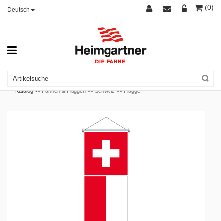
(0)
Deutsch
Katalog >>
Fahnen & Flaggen
>>
Schweiz
>>
Flagge