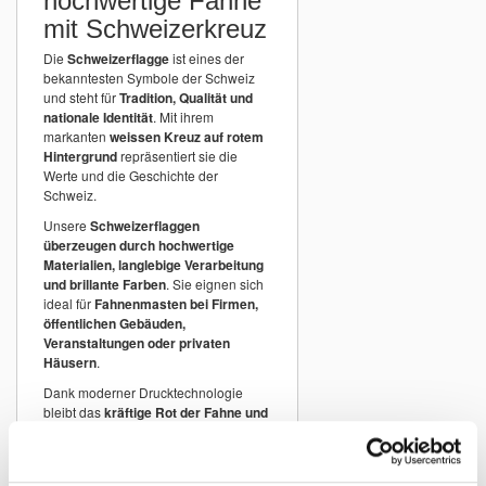
hochwertige Fahne
mit Schweizerkreuz
Die
Schweizerflagge
ist eines der
bekanntesten Symbole der Schweiz
und steht für
Tradition, Qualität und
nationale Identität
. Mit ihrem
markanten
weissen Kreuz auf rotem
Hintergrund
repräsentiert sie die
Werte und die Geschichte der
Schweiz.
Unsere
Schweizerflaggen
überzeugen durch hochwertige
Materialien, langlebige Verarbeitung
und brillante Farben
. Sie eignen sich
ideal für
Fahnenmasten bei Firmen,
öffentlichen Gebäuden,
Veranstaltungen oder privaten
Häusern
.
Dank moderner Drucktechnologie
bleibt das
kräftige Rot der Fahne und
das weisse Schweizerkreuz lange
farbintensiv und gut sichtbar
.