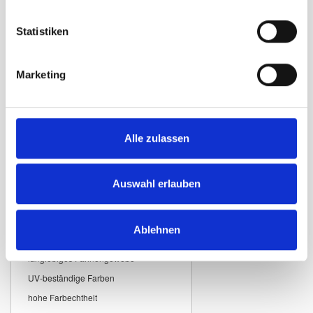
private Häuser, Balkone und Gärten
Sie sind ein
sichtbares Zeichen für
Statistiken
Verbundenheit mit der Schweiz und
ihren Traditionen
.
Marketing
Hochwertige
Materialien für
langlebige
Alle zulassen
Schweizerflaggen
Unsere
Schweizerflaggen
werden
aus strapazierfähigem Fahnenstoff
Auswahl erlauben
hergestellt und sind für den
langfristigen Einsatz im Freien
geeignet.
Ablehnen
Eigenschaften:
langlebiges Fahnengewebe
UV-beständige Farben
hohe Farbechtheit