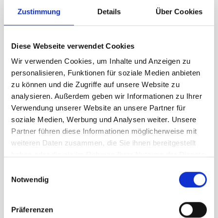
Zustimmung
Details
Über Cookies
Schweizerflagge für
Fahnenmasten und
Aussenbereich
Diese Webseite verwendet Cookies
Eine
Schweizerflagge für den
Wir verwenden Cookies, um Inhalte und Anzeigen zu
Aussenbereich
ist speziell dafür
entwickelt, auch bei wechselnden
personalisieren, Funktionen für soziale Medien anbieten
Wetterbedingungen ihre Form und
zu können und die Zugriffe auf unsere Website zu
Farbintensität zu behalten.
analysieren. Außerdem geben wir Informationen zu Ihrer
Hochwertige Materialien sorgen dafür,
dass die Fahne auch bei
Sonne, Wind
Verwendung unserer Website an unsere Partner für
und Regen
lange in bestem Zustand
soziale Medien, Werbung und Analysen weiter. Unsere
bleibt.
Partner führen diese Informationen möglicherweise mit
Unsere Schweizerflaggen sind ideal
weiteren Daten zusammen, die Sie ihnen bereitgestellt
für:
haben oder die sie im Rahmen Ihrer Nutzung der Dienste
Firmengebäude und
gesammelt haben.
Unternehmensstandorte
Einwilligungsauswahl
Notwendig
Hotels und Restaurants
öffentliche Gebäude und Institutionen
Veranstaltungen und Festtage
Präferenzen