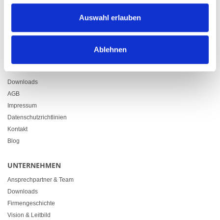
Zürcherstrasse 37
Auswahl erlauben
9500 Wil
+41 71 914 84 84
info@heimgartner.com
Ablehnen
LINKS
Downloads
AGB
Impressum
Datenschutzrichtlinien
Kontakt
Blog
UNTERNEHMEN
Ansprechpartner & Team
Downloads
Firmengeschichte
Vision & Leitbild