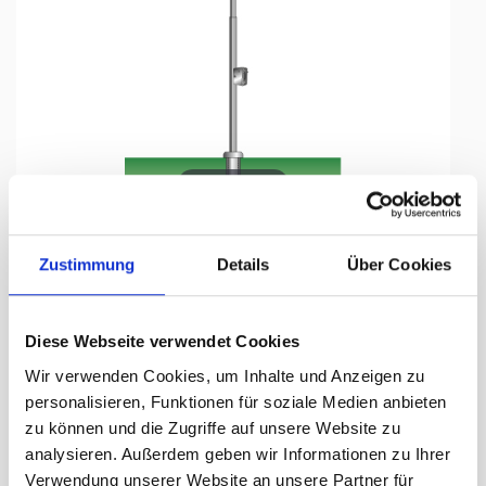
Tap to expand
Zustimmung
Details
Über Cookies
Windsackmast, 12 m, gebogen
Diese Webseite verwendet Cookies
Hissvorrichtung mit Kurbel, Ø
Wir verwenden Cookies, um Inhalte und Anzeigen zu
102/51 mm
personalisieren, Funktionen für soziale Medien anbieten
zu können und die Zugriffe auf unsere Website zu
Lieferzeit Tage:
ca. 3-5 Arbeitstage
analysieren. Außerdem geben wir Informationen zu Ihrer
Verwendung unserer Website an unsere Partner für