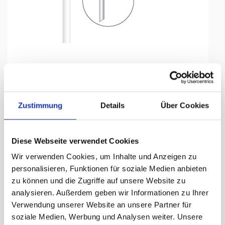
Tap to expand
Zustimmung
Details
Über Cookies
Diese Webseite verwendet Cookies
Ausleger für Fahnenbreite
Wir verwenden Cookies, um Inhalte und Anzeigen zu
100 cm, Ø 28 mm (OK-FB)
personalisieren, Funktionen für soziale Medien anbieten
zu können und die Zugriffe auf unsere Website zu
Lieferzeit Tage:
ca. 3-5 Arbeitstage
analysieren. Außerdem geben wir Informationen zu Ihrer
Verwendung unserer Website an unsere Partner für
63.25 CHF
soziale Medien, Werbung und Analysen weiter. Unsere