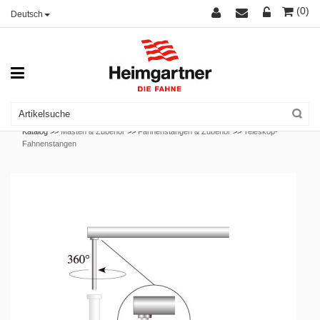
(0)
Deutsch
Katalog >>
Masten & Zubehör
>>
Fahnenstangen & Zubehör
>>
Teleskop-
Fahnenstangen