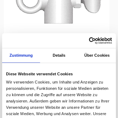
Tap to expand
Zustimmung
Details
Über Cookies
Diese Webseite verwendet Cookies
Schiebering Ø 35 mm, feuerverzinkt
Wir verwenden Cookies, um Inhalte und Anzeigen zu
für Fahnenstangen-Ø 35 mm
personalisieren, Funktionen für soziale Medien anbieten
zu können und die Zugriffe auf unsere Website zu
Lieferzeit Tage:
ca. 3-5 Arbeitstage
analysieren. Außerdem geben wir Informationen zu Ihrer
Verwendung unserer Website an unsere Partner für
17.45 CHF
soziale Medien, Werbung und Analysen weiter. Unsere