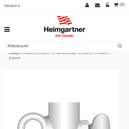
(0)
Deutsch
Katalog >>
Masten & Zubehör
>>
Fahnenstangen & Zubehör
>>
Masten-
Zubehör