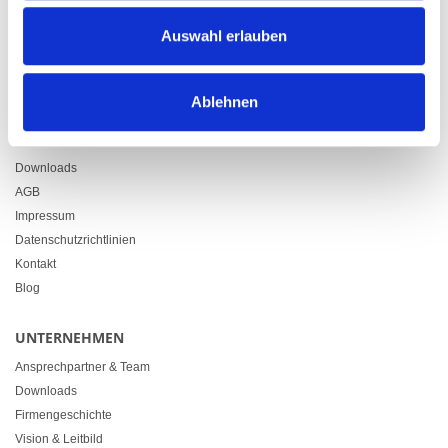
Zürcherstrasse 37
Auswahl erlauben
9500 Wil
+41 71 914 84 84
info@heimgartner.com
Ablehnen
LINKS
Downloads
AGB
Impressum
Datenschutzrichtlinien
Kontakt
Blog
UNTERNEHMEN
Ansprechpartner & Team
Downloads
Firmengeschichte
Vision & Leitbild