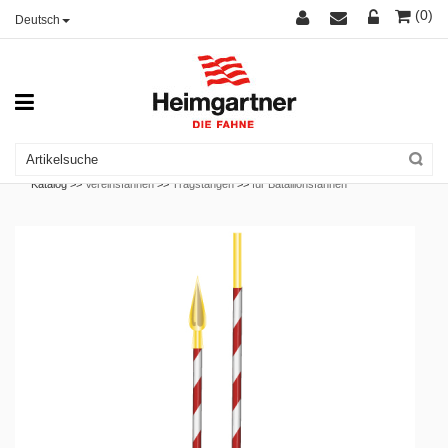
(0)
Deutsch
Katalog >>
Vereinsfahnen
>>
Tragstangen
>>
für Bataillonsfahnen