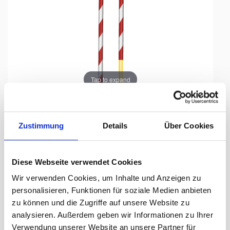
Tap to expand
Zustimmung
Details
Über Cookies
Tragstange für Bataillonsfahne
KOPIE
Diese Webseite verwendet Cookies
Wir verwenden Cookies, um Inhalte und Anzeigen zu
Totallänge: 270 cm, Ø 30 mm
personalisieren, Funktionen für soziale Medien anbieten
zu können und die Zugriffe auf unsere Website zu
Lieferzeit Tage:
unbekannt
analysieren. Außerdem geben wir Informationen zu Ihrer
Verwendung unserer Website an unsere Partner für