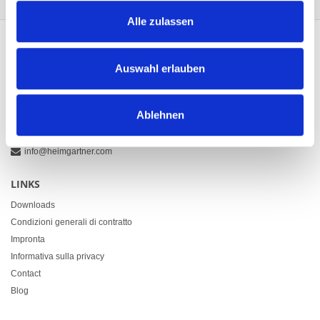
Alle zulassen
CONTATTO
Auswahl erlauben
Heimgartner Fahnen AG
Zürcherstrasse 37
Ablehnen
9500 Wil
+41 71 914 84 84
info@heimgartner.com
LINKS
Downloads
Condizioni generali di contratto
Impronta
Informativa sulla privacy
Contact
Blog