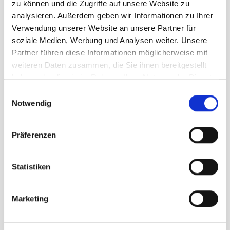
Prezzo escluso 8.1% IVA:
119.15 CHF
zu können und die Zugriffe auf unsere Website zu
analysieren. Außerdem geben wir Informationen zu Ihrer
sommario
Verwendung unserer Website an unsere Partner für
Articolo no: A003549
soziale Medien, Werbung und Analysen weiter. Unsere
1030.DS100
Partner führen diese Informationen möglicherweise mit
Poly. I PLUS, (100% Polyester 165gr./m2), ritardante di fiamma, B1/DIN 4102,
weiteren Daten zusammen, die Sie ihnen bereitgestellt
3 lati con orlo cucito, laterale a sinistra con corda e moschettoni inossidabili,
a tergo immagine specchiata.
haben oder die sie im Rahmen Ihrer Nutzung der Dienste
gesammelt haben.
Einwilligungsauswahl
Notwendig
Präferenzen
Aggiungi al carrello
Statistiken
Marketing
Zusatzinformationen