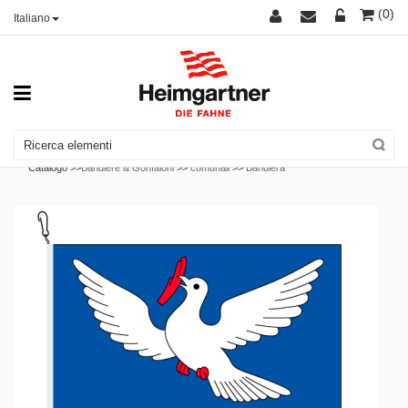
(0)
Italiano
Catalogo >>
Bandiere & Gonfaloni
>>
comunali
>>
Bandiera