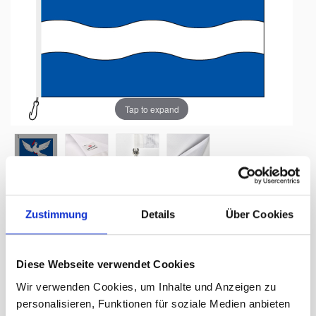
Tap to expand
Bandiera comune, stampato,
Zustimmung
Details
Über Cookies
Eschen-Nendeln / FL, 100 x 100 cm
giorni di consegna:
ca. 7 - 10 Arbeitstage
Diese Webseite verwendet Cookies
Wir verwenden Cookies, um Inhalte und Anzeigen zu
110.20 CHF
personalisieren, Funktionen für soziale Medien anbieten