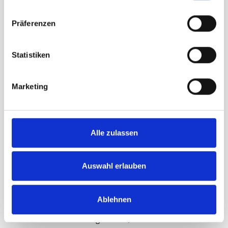
Manica segnavento, incrostato
Carrello
Präferenzen
rosso/bianco, 200 x 80 x 45 cm
CHF
323.00
Statistiken
Marketing
Alle zulassen
Auswahl erlauben
Ablehnen
Manica segnavento, incrostato
Carrello