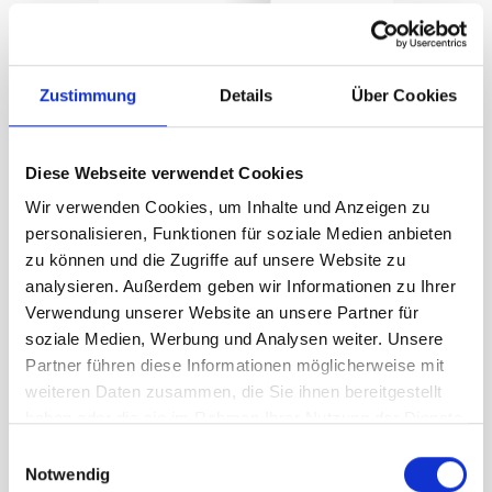
Zustimmung
Details
Über Cookies
Manica segnavento, incrostato
Carrello
rosso/bianco, 150 x 45 x 20 cm
CHF
225.00
Diese Webseite verwendet Cookies
Wir verwenden Cookies, um Inhalte und Anzeigen zu
personalisieren, Funktionen für soziale Medien anbieten
zu können und die Zugriffe auf unsere Website zu
analysieren. Außerdem geben wir Informationen zu Ihrer
Verwendung unserer Website an unsere Partner für
soziale Medien, Werbung und Analysen weiter. Unsere
Partner führen diese Informationen möglicherweise mit
weiteren Daten zusammen, die Sie ihnen bereitgestellt
haben oder die sie im Rahmen Ihrer Nutzung der Dienste
gesammelt haben.
Einwilligungsauswahl
Notwendig