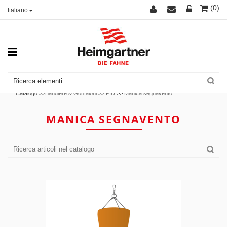
(0)
Italiano
Catalogo >>
Bandiere & Gonfaloni
>>
PIÙ
>>
Manica segnavento
MANICA SEGNAVENTO