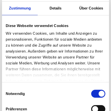
Zustimmung
Details
Über Cookies
Aste telescopiche in alluminio anodizzato,
Carrello
estraibile per altezze da 220 a 600 cm,
Diese Webseite verwendet Cookies
CHF
198.90
Wir verwenden Cookies, um Inhalte und Anzeigen zu
personalisieren, Funktionen für soziale Medien anbieten
zu können und die Zugriffe auf unsere Website zu
analysieren. Außerdem geben wir Informationen zu Ihrer
Verwendung unserer Website an unsere Partner für
soziale Medien, Werbung und Analysen weiter. Unsere
Partner führen diese Informationen möglicherweise mit
weiteren Daten zusammen, die Sie ihnen bereitgestellt
haben oder die sie im Rahmen Ihrer Nutzung der Dienste
gesammelt haben.
Einwilligungsauswahl
Notwendig
Präferenzen
Braccio girevole per larghezza di bandiera