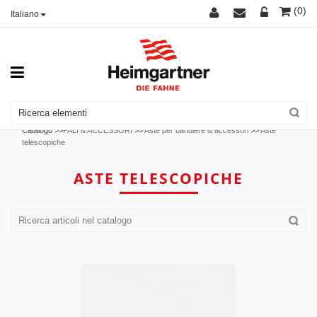
(0)
Italiano
Catalogo >>
PALI & ACCESSORI
>>
Aste per bandiere & accessori
>>
Aste
telescopiche
ASTE TELESCOPICHE