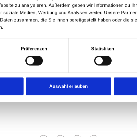
Website zu analysieren. Außerdem geben wir Informationen zu I
r soziale Medien, Werbung und Analysen weiter. Unsere Partner
 Daten zusammen, die Sie ihnen bereitgestellt haben oder die s
Caseln
n.
Präferenzen
Statistiken
AZIENDE
ISCRIVITI ALL
s
Ansprechpartner & Team
generali di contratto
Downloads
Firmengeschichte
Auswahl erlauben
 sulla privacy
Vision & Leitbild
Produktion