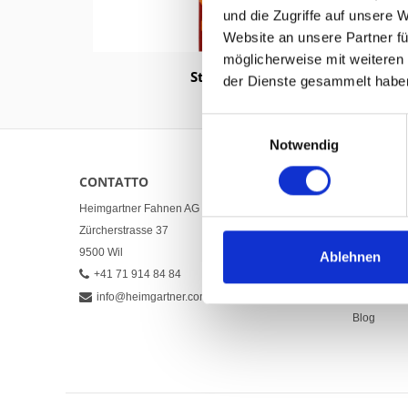
und die Zugriffe auf unsere 
Website an unsere Partner fü
möglicherweise mit weiteren
Stolen
der Dienste gesammelt habe
Einwilligungsauswahl
Notwendig
CONTATTO
LINKS
Heimgartner Fahnen AG
Download
Zürcherstrasse 37
Condizioni 
9500 Wil
Impronta
Ablehnen
+41 71 914 84 84
Informativa
Contact
info@heimgartner.com
Blog