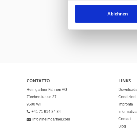
Ablehnen
C
CONTATTO
LINKS
Heimgartner Fahnen AG
Download
Zürcherstrasse 37
Condizioni 
9500 Wil
Impronta
+41 71 914 84 84
Informativa
Contact
info@heimgartner.com
Blog