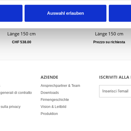
Auswahl erlauben
Tuniche modello 60D
Tuniche modello 60D
arrello
Länge 150 cm
Länge 150 cm
CHF
538.00
Prezzo su richiesta
AZIENDE
ISCRIVITI ALL
s
Ansprechpartner & Team
generali di contratto
Downloads
Firmengeschichte
 sulla privacy
Vision & Leitbild
Produktion