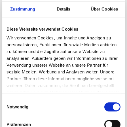
Zustimmung
Details
Über Cookies
Asta in legno, nera
Carrello
300 cm, Ø 30 mm
CHF
341.00
Diese Webseite verwendet Cookies
Wir verwenden Cookies, um Inhalte und Anzeigen zu
personalisieren, Funktionen für soziale Medien anbieten
zu können und die Zugriffe auf unsere Website zu
analysieren. Außerdem geben wir Informationen zu Ihrer
Verwendung unserer Website an unsere Partner für
soziale Medien, Werbung und Analysen weiter. Unsere
Partner führen diese Informationen möglicherweise mit
weiteren Daten zusammen, die Sie ihnen bereitgestellt
haben oder die sie im Rahmen Ihrer Nutzung der Dienste
gesammelt haben.
Einwilligungsauswahl
Notwendig
Asta per bandiera di associazione, marrone
Carrello
Präferenzen