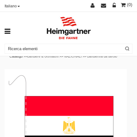
(0)
Italiano
Catalogo >>
Bandiere & Gonfaloni
>>
NAZIONALI
>>
Bandierina da tavolo