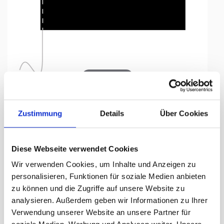
Tap to expand
Zustimmung
Details
Über Cookies
Bandierina da tavolo, compresi
Diese Webseite verwendet Cookies
cordicella
Wir verwenden Cookies, um Inhalte und Anzeigen zu
Egitto, 10 x 15 cm
personalisieren, Funktionen für soziale Medien anbieten
zu können und die Zugriffe auf unsere Website zu
giorni di consegna:
ca. 5-7 Arbeitstage
analysieren. Außerdem geben wir Informationen zu Ihrer
Verwendung unserer Website an unsere Partner für