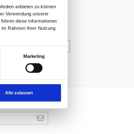
 Medien anbieten zu können
hrer Verwendung unserer
 führen diese Informationen
ie im Rahmen Ihrer Nutzung
 cordoncino pendente cucito
carrello
Marketing
Alle zulassen
A NEWSLETTER