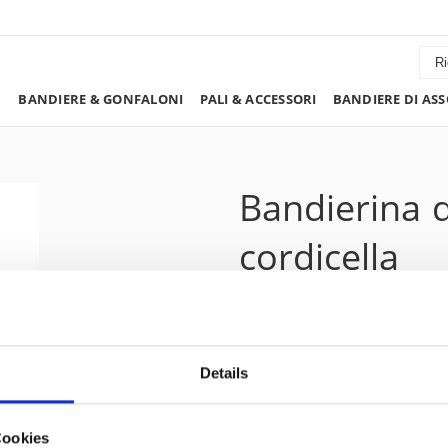
BANDIERE & GONFALONI
PALI & ACCESSORI
BANDIERE DI ASS
Bandierina 
cordicella
Guinea Equa
Details
11.85 CHF
Cookies
Prezzo escluso 8.1% IVA:
12.80 CHF