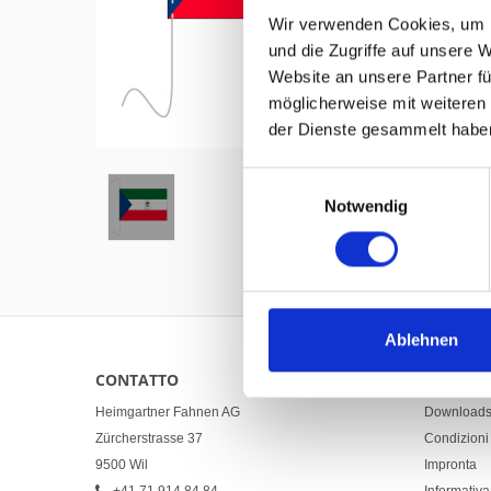
Wir verwenden Cookies, um I
und die Zugriffe auf unsere 
Website an unsere Partner fü
möglicherweise mit weiteren
Hover to zoom
der Dienste gesammelt habe
Einwilligungsauswahl
Notwendig
Ablehnen
CONTATTO
LINKS
Heimgartner Fahnen AG
Download
Zürcherstrasse 37
Condizioni 
9500 Wil
Impronta