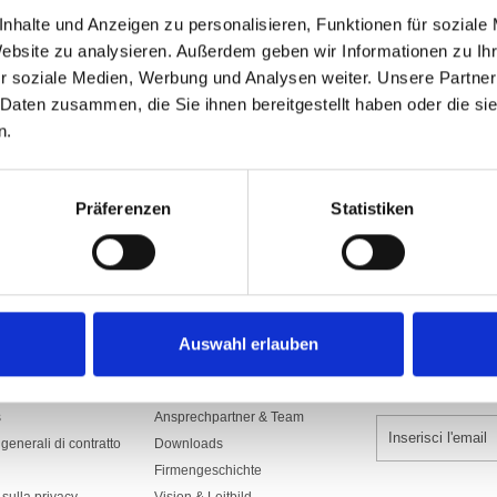
nhalte und Anzeigen zu personalisieren, Funktionen für soziale
sommario
Website zu analysieren. Außerdem geben wir Informationen zu I
Articolo no: A002867
r soziale Medien, Werbung und Analysen weiter. Unsere Partner
2430.10K
 Daten zusammen, die Sie ihnen bereitgestellt haben oder die s
in poliestere 65 gr/m2, stampata, con
n.
Aggiungi al 
Präferenzen
Statistiken
Auswahl erlauben
AZIENDE
ISCRIVITI ALL
s
Ansprechpartner & Team
generali di contratto
Downloads
Firmengeschichte