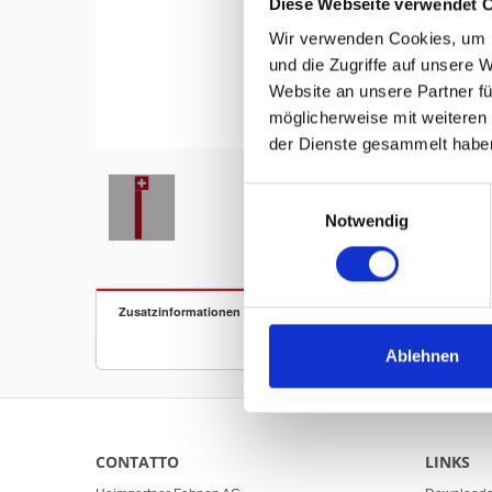
Diese Webseite verwendet 
Wir verwenden Cookies, um I
und die Zugriffe auf unsere 
Website an unsere Partner fü
möglicherweise mit weiteren
Hover to zoom
der Dienste gesammelt habe
Einwilligungsauswahl
Notwendig
Zusatzinformationen
Ablehnen
CONTATTO
LINKS