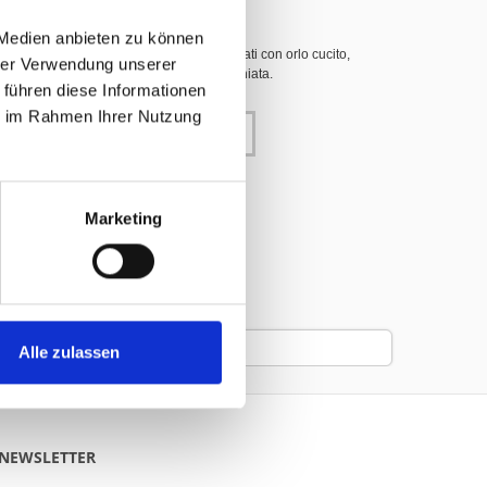
 Medien anbieten zu können
), ritardante di fiamma, B1/DIN 4102, 3 lati con orlo cucito,
hrer Verwendung unserer
toni inossidabili, a tergo immagine specchiata.
 führen diese Informationen
ie im Rahmen Ihrer Nutzung
carrello
Marketing
Alle zulassen
A NEWSLETTER