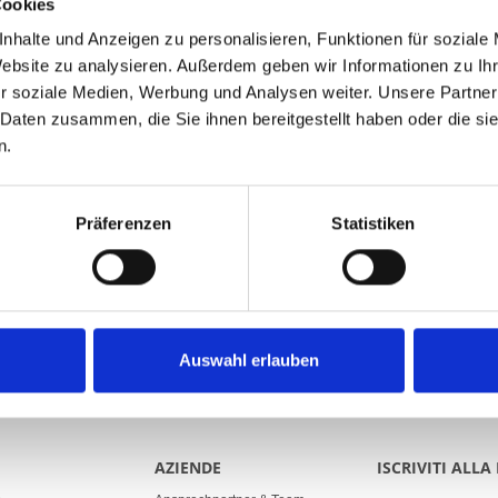
Cookies
Articolo no: A001964
1210.S120/300
nhalte und Anzeigen zu personalisieren, Funktionen für soziale
Poly. I PLUS, (100% Polyester 165gr./m2
Website zu analysieren. Außerdem geben wir Informationen zu I
laterale a sinistra con corda e moschet
r soziale Medien, Werbung und Analysen weiter. Unsere Partner
 Daten zusammen, die Sie ihnen bereitgestellt haben oder die s
Aggiungi al 
n.
Präferenzen
Statistiken
Auswahl erlauben
AZIENDE
ISCRIVITI ALL