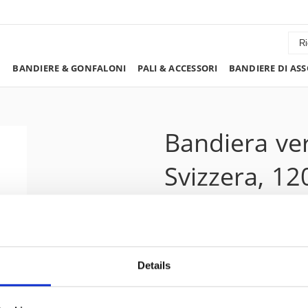
BANDIERE & GONFALONI
PALI & ACCESSORI
BANDIERE DI ASS
Bandiera ver
Svizzera, 1
208.40 CHF
Details
Prezzo escluso 8.1% IVA:
225.30 CHF
sommario