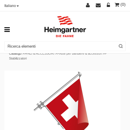
(0)
Italiano
Catalogo >>
PALI & ACCESSORI
>>
Aste per bandiere & accessori
>>
Stabilizzatori