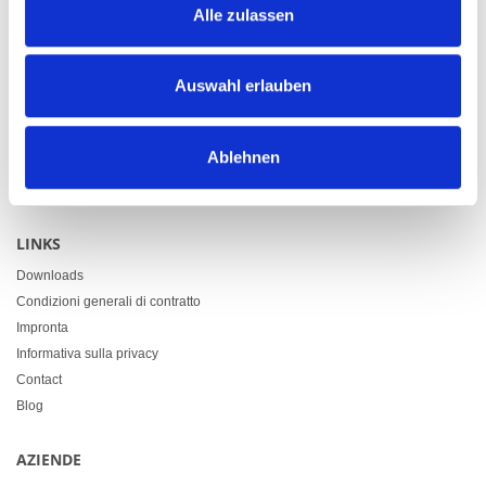
Alle zulassen
CONTATTO
Auswahl erlauben
Heimgartner Fahnen AG
Zürcherstrasse 37
9500 Wil
Ablehnen
+41 71 914 84 84
info@heimgartner.com
LINKS
Downloads
Condizioni generali di contratto
Impronta
Informativa sulla privacy
Contact
Blog
AZIENDE