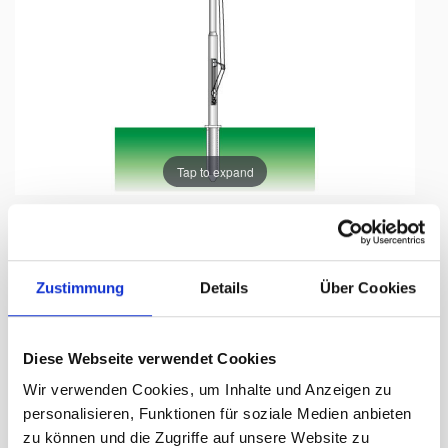
Tap to expand
Zustimmung
Details
Über Cookies
Palo d'acciaio zincato compreso il
bossolo di base
Diese Webseite verwendet Cookies
Lunghezza 12.1m, Ø 101/89/76/63
Wir verwenden Cookies, um Inhalte und Anzeigen zu
mm
personalisieren, Funktionen für soziale Medien anbieten
zu können und die Zugriffe auf unsere Website zu
giorni di consegna:
ca. 3-5 Arbeitstage